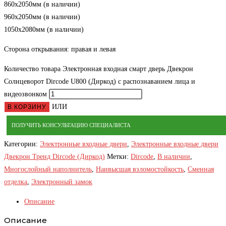
860х2050мм (в наличии)
960х2050мм (в наличии)
1050х2080мм (в наличии)
Сторона открывания: правая и левая
Количество товара Электронная входная смарт дверь Двекрон
Солнцеворот Dircode U800 (Диркод) с распознаванием лица и
видеозвонком
ИЛИ
В КОРЗИНУ
ПОЛУЧИТЬ КОНСУЛЬТАЦИЮ СПЕЦИАЛИСТА
Категории:
Электронные входные двери
,
Электронные входные двери
Двекрон Тренд Dircode (Диркод)
Метки:
Dircode
,
В наличии
,
Многослойный наполнитель
,
Наивысшая взломостойкость
,
Сменная
отделка
,
Электронный замок
Описание
Описание