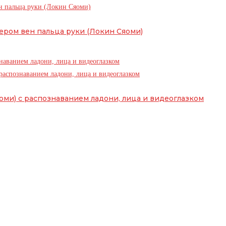
нером вен пальца руки (Локин Сяоми)
аоми) с распознаванием ладони, лица и видеоглазком