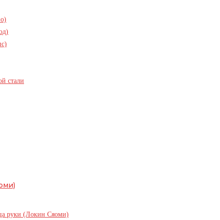
о)
од)
пс)
ой стали
оми)