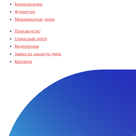
Броненакладки
Фурнитура
Межкомнатные двери
Производство
Сервисный центр
Видеообзоры
Заявка на заказную дверь
Контакты