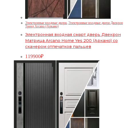
Электронные входные двери
,
Электронные входные двери Двекрон
Тренд Arcano (Аркано)
Электронная входная смарт дверь Двекрон
Матрица Arcano Home Yes 200 (Аркано) со
сканером отпечатков пальцев
119900
₽