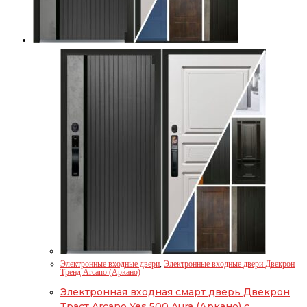
Электронные входные двери
,
Электронные входные двери Двекрон
Тренд Arcano (Аркано)
Электронная входная смарт дверь Двекрон
Траст Arcano Yes 500 Aura (Аркано) с