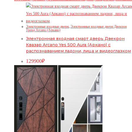
Электронные входные двери
,
Электронные входные двери Двекрон
Тренд Arcano (Аркано)
Электронная входная смарт дверь Двекрон
Квазар Arcano Yes 500 Aura (Аркано) с
распознаванием ладони, лица и видеоглазком
129900
₽