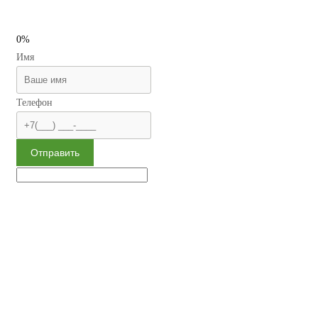
0%
Имя
Телефон
Отправить
Сменная отделка
Многослойный наполнитель
Наивысшая взломостойкость