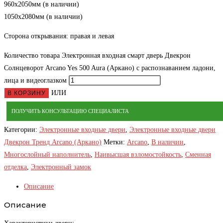
960х2050мм (в наличии)
1050х2080мм (в наличии)
Сторона открывания: правая и левая
Количество товара Электронная входная смарт дверь Двекрон
Солнцеворот Arcano Yes 500 Aura (Аркано) с распознаванием ладони,
лица и видеоглазком
ИЛИ
В КОРЗИНУ
ПОЛУЧИТЬ КОНСУЛЬТАЦИЮ СПЕЦИАЛИСТА
Категории:
Электронные входные двери
,
Электронные входные двери
Двекрон Тренд Arcano (Аркано)
Метки:
Arcano
,
В наличии
,
Многослойный наполнитель
,
Наивысшая взломостойкость
,
Сменная
отделка
,
Электронный замок
Описание
Описание