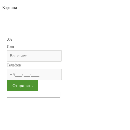
Корзина
0%
Имя
Телефон
Отправить
Сменная отделка
Многослойный наполнитель
Наивысшая взломостойкость