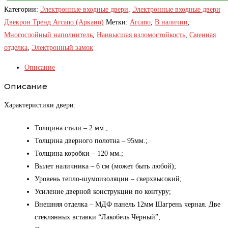
Категории:
Электронные входные двери
,
Электронные входные двери
Двекрон Тренд Arcano (Аркано)
Метки:
Arcano
,
В наличии
,
Многослойный наполнитель
,
Наивысшая взломостойкость
,
Сменная
отделка
,
Электронный замок
Описание
Описание
Характеристики двери:
Толщина стали – 2 мм.;
Толщина дверного полотна – 95мм.;
Толщина коробки – 120 мм.;
Вылет наличника – 6 см (может быть любой);
Уровень тепло-шумоизоляции – сверхвысокий;
Усиление дверной конструкции по контуру;
Внешняя отделка – МДФ панель 12мм Шагрень черная. Две
стеклянных вставки “Лакобель Чёрный”;