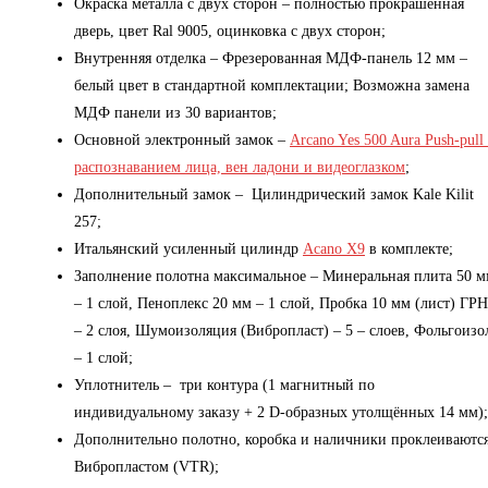
Окраска металла с двух сторон – полностью прокрашенная
дверь, цвет Ral 9005, оцинковка с двух сторон;
Внутренняя отделка – Фрезерованная МДФ-панель 12 мм –
белый цвет в стандартной комплектации; Возможна замена
МДФ панели из 30 вариантов;
Основной электронный замок –
Arcano Yes 500 Aura Push-pull 
распознаванием лица, вен ладони и видеоглазком
;
Дополнительный замок – Цилиндрический замок Kale Kilit
257;
Итальянский усиленный цилиндр
Acano X9
в комплекте;
Заполнение полотна максимальное – Минеральная плита 50 
– 1 слой, Пеноплекс 20 мм – 1 слой, Пробка 10 мм (лист) ГРН
– 2 слоя, Шумоизоляция (Вибропласт) – 5 – слоев, Фольгоизо
– 1 слой;
Уплотнитель – три контура (1 магнитный по
индивидуальному заказу + 2 D-образных утолщённых 14 мм);
Дополнительно полотно, коробка и наличники проклеиваютс
Вибропластом (VTR);