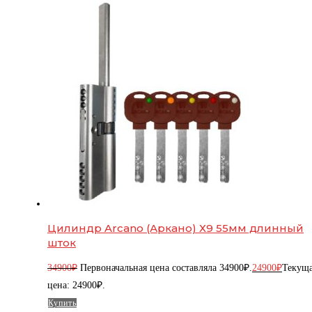
Цилиндр Arcano (Аркано) Х9 55мм длинный
шток
34900
₽
Первоначальная цена составляла 34900₽.
24900
₽
Текущ
цена: 24900₽.
Купить