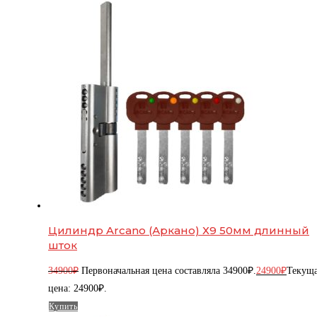
Цилиндр Arcano (Аркано) Х9 50мм длинный
шток
34900
₽
Первоначальная цена составляла 34900₽.
24900
₽
Текущ
цена: 24900₽.
Купить