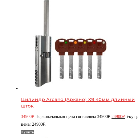
Цилиндр Arcano (Аркано) Х9 40мм длинный
шток
34900
₽
Первоначальная цена составляла 34900₽.
24900
₽
Текущ
цена: 24900₽.
Купить