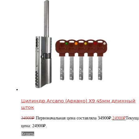
Цилиндр Arcano (Аркано) Х9 45мм длинный
шток
34900
₽
Первоначальная цена составляла 34900₽.
24900
₽
Текущ
цена: 24900₽.
Купить