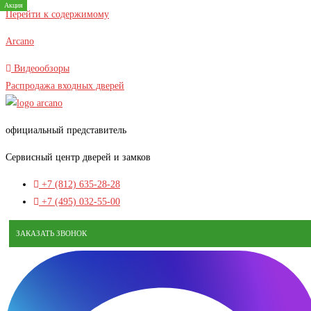
Акция
Акция
Акция
Акция
Акция
Акция
Акция
Перейти к содержимому
Arcano
Видеообзоры
Распродажа входных дверей
официальный представитель
Сервисный центр дверей и замков
+7 (812) 635-28-28
+7 (495) 032-55-00
ЗАКАЗАТЬ ЗВОНОК