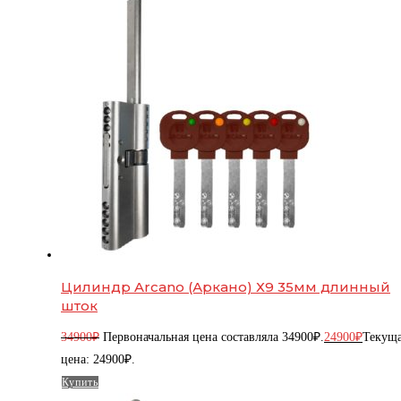
Цилиндр Arcano (Аркано) Х9 35мм длинный
шток
34900
₽
Первоначальная цена составляла 34900₽.
24900
₽
Текущ
цена: 24900₽.
Купить