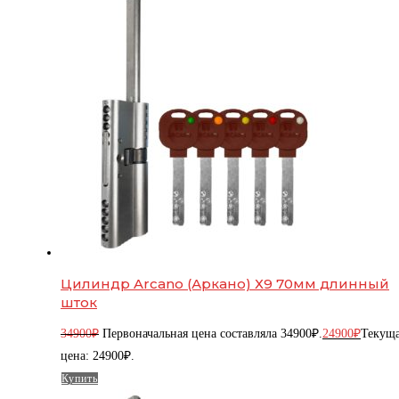
Цилиндр Arcano (Аркано) Х9 70мм длинный
шток
34900
₽
Первоначальная цена составляла 34900₽.
24900
₽
Текущ
цена: 24900₽.
Купить