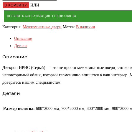
товара
ИЛИ
В КОРЗИНУ
Дверь
ПОЛУЧИТЬ КОНСУЛЬТАЦИЮ СПЕЦИАЛИСТА
межкомнатная
Двекрон
Категория:
Межкомнатные двери
Метка:
В наличии
ИРИС
Описание
(Серый)
Детали
Описание
Двекрон ИРИС (Серый) — это не просто межкомнатные двери, это вопл
неповторимый облик, который гармонично впишется в ваш интерьер. Мы
доверьтесь нашим специалистам!
Детали
Размер полотна:
600*2000 мм, 700*2000 мм, 800*2000 мм, 900*2000 