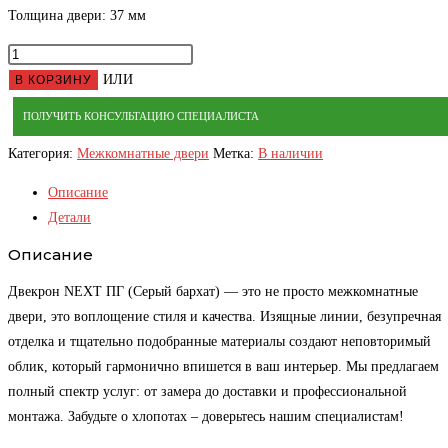
Толщина двери: 37 мм
Количество
товара
ИЛИ
В КОРЗИНУ
Дверь
ПОЛУЧИТЬ КОНСУЛЬТАЦИЮ СПЕЦИАЛИСТА
межкомнатная
Двекрон
Категория:
Межкомнатные двери
Метка:
В наличии
NEXT
Описание
ПГ
Детали
(Серый
Описание
бархат)
Двекрон NEXT ПГ (Серый бархат) — это не просто межкомнатные
двери, это воплощение стиля и качества. Изящные линии, безупречная
отделка и тщательно подобранные материалы создают неповторимый
облик, который гармонично впишется в ваш интерьер. Мы предлагаем
полный спектр услуг: от замера до доставки и профессиональной
монтажа. Забудьте о хлопотах – доверьтесь нашим специалистам!