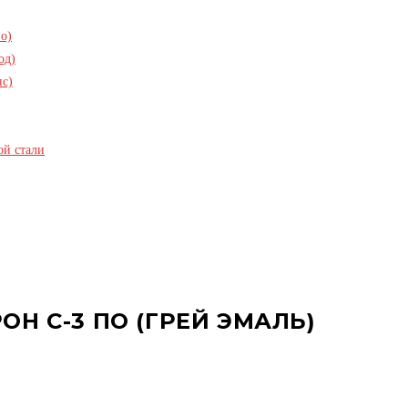
о)
од)
пс)
ой стали
Н С-3 ПО (ГРЕЙ ЭМАЛЬ)