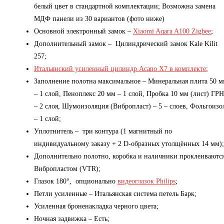
белый цвет в стандартной комплектации; Возможна замена
МДФ панели из 30 вариантов (фото ниже)
Основной электронный замок –
Xiaomi Aqara A100 Zigbee
;
Дополнительный замок – Цилиндрический замок Kale Kilit
257;
Итальянский усиленный цилиндр Acano X7 в комплекте
;
Заполнение полотна максимальное – Минеральная плита 50 
– 1 слой, Пеноплекс 20 мм – 1 слой, Пробка 10 мм (лист) ГРН
– 2 слоя, Шумоизоляция (Вибропласт) – 5 – слоев, Фольгоизо
– 1 слой;
Уплотнитель – три контура (1 магнитный по
индивидуальному заказу + 2 D-образных утолщённых 14 мм);
Дополнительно полотно, коробка и наличники проклеиваютс
Вибропластом (VTR);
Глазок 180°, опционально
видеоглазок Philips
;
Петли усиленные – Итальянская система петель Барк;
Усиленная броненакладка черного цвета;
Ночная задвижка – Есть;