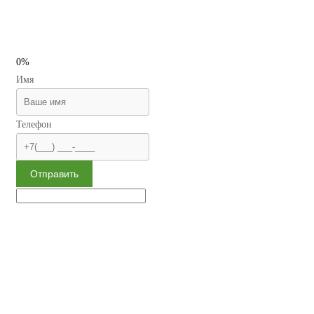
0%
Имя
Телефон
Отправить
Сменная отделка
Многослойный наполнитель
Наивысшая взломостойкость