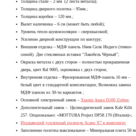
Толщина стали – 2 мм. (2 листа металла);
Толщина дверного полотна – 95мм.;
Толщина коробки – 120 мм.;
Вылет наличника – 6 см (может быть любой);
Уровень тепло-шумоизоляции – сверхвысокий;
Усиление дверной конструкции по контуру;
Внешняя отделка – МДФ панель 16мм Силк Индиго (темно-
синий). Две стеклянных вставки “Лакобель Чёрный”;
Окраска металла с двух сторон – полностью прокрашенная
дверь, цвет Ral 9005, оцинковка с двух сторон;
Внутренняя отделка – Фрезерованная МДФ-панель 16 мм –
белый цвет в стандартной комплектации; Возможна замена
МДФ панели из 30-ти вариантов ;
Основной электронный замок –
Xiaomi Aqara D100 Zigbee
;
Дополнительный замок – Цилиндрический замок Kale Kilit
257. Опционально: «MOTTURA Project DP58.170 (Италия)»;
Итальянский усиленный цилиндр Acano X7 в комплекте
;
Заполнение полотна максимальное – Минеральная плита 50 