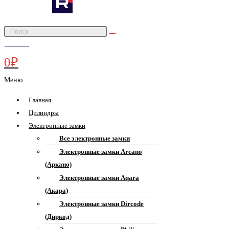
0
₽
Меню
Главная
Цилиндры
Электронные замки
Все электронные замки
Электронные замки Arcano
(Аркано)
Электронные замки Aqara
(Акара)
Электронные замки Dircode
(Диркод)