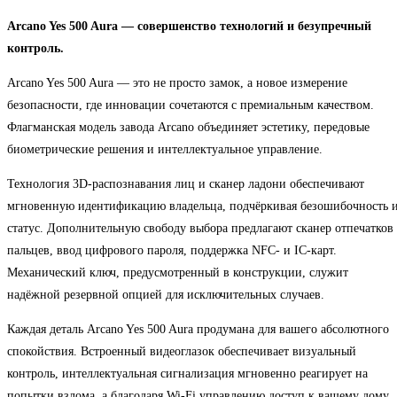
Arcano Yes 500 Aura — совершенство технологий и безупречный
контроль.
Arcano Yes 500 Aura — это не просто замок, а новое измерение
безопасности, где инновации сочетаются с премиальным качеством.
Флагманская модель завода Arcano объединяет эстетику, передовые
биометрические решения и интеллектуальное управление.
Технология 3D-распознавания лиц и сканер ладони обеспечивают
мгновенную идентификацию владельца, подчёркивая безошибочность 
статус. Дополнительную свободу выбора предлагают сканер отпечатков
пальцев, ввод цифрового пароля, поддержка NFC- и IC-карт.
Механический ключ, предусмотренный в конструкции, служит
надёжной резервной опцией для исключительных случаев.
Каждая деталь Arcano Yes 500 Aura продумана для вашего абсолютного
спокойствия. Встроенный видеоглазок обеспечивает визуальный
контроль, интеллектуальная сигнализация мгновенно реагирует на
попытки взлома, а благодаря Wi-Fi управлению доступ к вашему дому