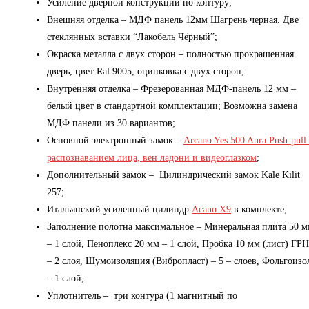
Усиление дверной конструкции по контуру;
Внешняя отделка – МДФ панель 12мм Шагрень черная. Две
стеклянных вставки “Лакобель Чёрный”;
Окраска металла с двух сторон – полностью прокрашенная
дверь, цвет Ral 9005, оцинковка с двух сторон;
Внутренняя отделка – Фрезерованная МДФ-панель 12 мм –
белый цвет в стандартной комплектации; Возможна замена
МДФ панели из 30 вариантов;
Основной электронный замок –
Arcano Yes 500 Aura Push-pull 
распознаванием лица, вен ладони и видеоглазком
;
Дополнительный замок – Цилиндрический замок Kale Kilit
257;
Итальянский усиленный цилиндр
Acano X9
в комплекте;
Заполнение полотна максимальное – Минеральная плита 50 
– 1 слой, Пеноплекс 20 мм – 1 слой, Пробка 10 мм (лист) ГРН
– 2 слоя, Шумоизоляция (Вибропласт) – 5 – слоев, Фольгоизо
– 1 слой;
Уплотнитель – три контура (1 магнитный по