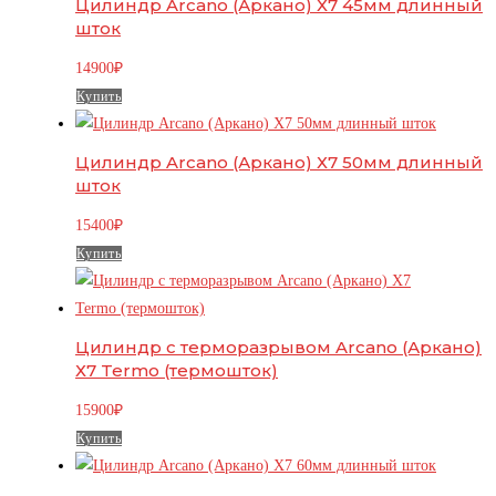
Цилиндр Arcano (Аркано) Х7 45мм длинный
шток
14900
₽
Купить
Цилиндр Arcano (Аркано) Х7 50мм длинный
шток
15400
₽
Купить
Цилиндр с терморазрывом Arcano (Аркано)
Х7 Termo (термошток)
15900
₽
Купить