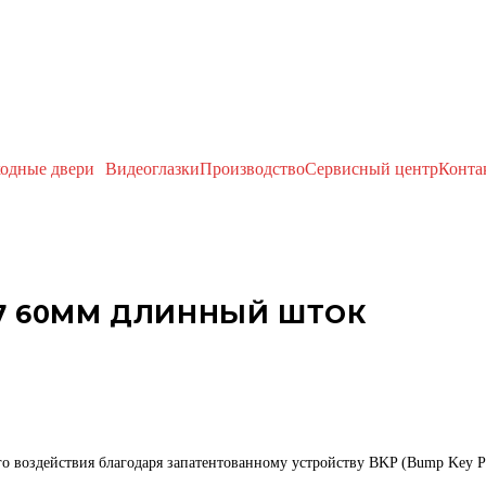
одные двери
Видеоглазки
Производство
Сервисный центр
Конта
Х7 60ММ ДЛИННЫЙ ШТОК
о воздействия благодаря запатентованному устройству BKP (Bump Key P