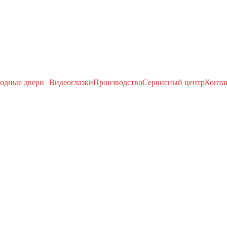
одные двери
Видеоглазки
Производство
Сервисный центр
Конта